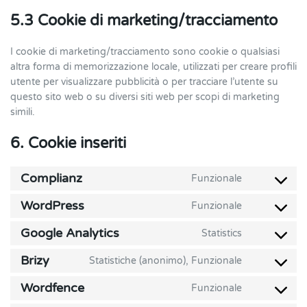
5.3 Cookie di marketing/tracciamento
I cookie di marketing/tracciamento sono cookie o qualsiasi
altra forma di memorizzazione locale, utilizzati per creare profili
utente per visualizzare pubblicità o per tracciare l’utente su
questo sito web o su diversi siti web per scopi di marketing
simili.
6. Cookie inseriti
Complianz
Funzionale
Consent
to
WordPress
Funzionale
Consent
service
to
complianz
Google Analytics
Statistics
Consent
service
to
wordpress
Brizy
Statistiche (anonimo), Funzionale
Consent
service
to
google-
Wordfence
Funzionale
Consent
service
analytics