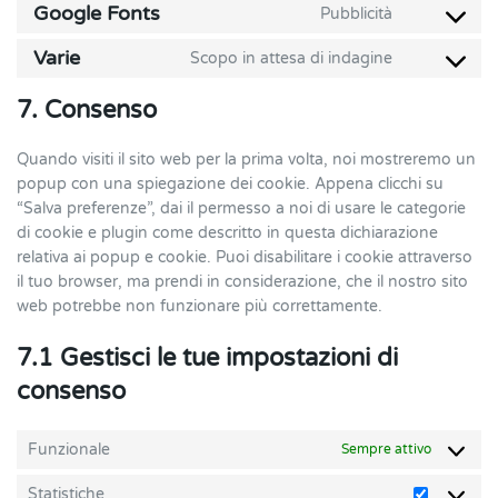
to
brizy
Google Fonts
Pubblicità
Consent
service
to
wordfence
Varie
Scopo in attesa di indagine
Consent
service
to
google-
7. Consenso
service
fonts
varie
Quando visiti il sito web per la prima volta, noi mostreremo un
popup con una spiegazione dei cookie. Appena clicchi su
“Salva preferenze”, dai il permesso a noi di usare le categorie
di cookie e plugin come descritto in questa dichiarazione
relativa ai popup e cookie. Puoi disabilitare i cookie attraverso
il tuo browser, ma prendi in considerazione, che il nostro sito
web potrebbe non funzionare più correttamente.
7.1 Gestisci le tue impostazioni di
consenso
Funzionale
Sempre attivo
Statistiche