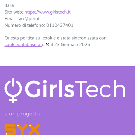
Italia
Sito web:
https://www.girlstech.it
Email:
syx@
pec.it
Numero di telefono: 0110437401
Questa politica sui cookie è stata sincronizzata con
cookiedatabase.org
il 23 Gennaio 2025.
è un progetto