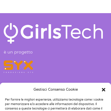
è un progetto
Gestisci Consenso Cookie
Corso Dante 118, 10126, Torino
info@girlstech.it
Per fornire le migliori esperienze, utilizziamo tecnologie come i cookie
per memorizzare e/o accedere alle informazioni del dispositivo. Il
consenso a queste tecnologie ci permetterà di elaborare dati come il
+39 011 04 38 419