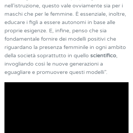
nell’istruzione, questo vale ovviamente sia per i
maschi che per le femmine. È essenziale, inoltre,
educare i figli a essere autonomi in base alle
proprie esigenze. E, infine, penso che sia
fondamentale fornire dei modelli positivi che
riguardano la presenza femminile in ogni ambito
della società soprattutto in quello
scientifico
,
invogliando così le nuove generazioni a
eguagliare e promuovere questi modelli”.