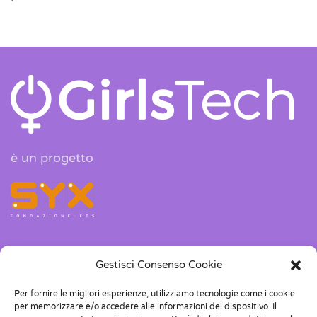
è un progetto
Gestisci Consenso Cookie
Corso Dante 118, 10126, Torino
Per fornire le migliori esperienze, utilizziamo tecnologie come i cookie
info@girlstech.it
per memorizzare e/o accedere alle informazioni del dispositivo. Il