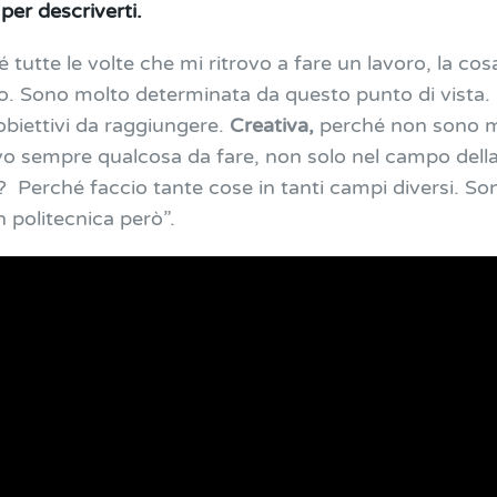
 per descriverti.
 tutte le volte che mi ritrovo a fare un lavoro, la co
tato. Sono molto determinata da questo punto di vista.
 obiettivi da raggiungere.
Creativa,
perché non sono m
o sempre qualcosa da fare, non solo nel campo della
?
Perché faccio tante cose in tanti campi diversi. S
 politecnica però”.