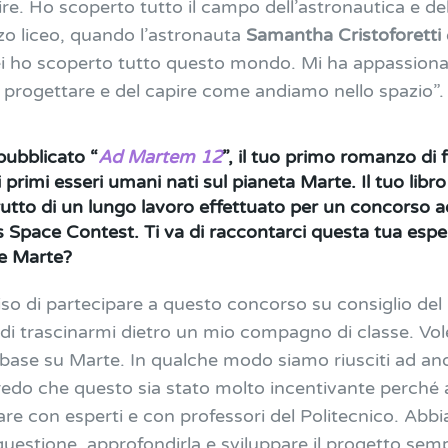
re. Ho scoperto tutto il campo dell’astronautica e del
zo liceo, quando l’astronauta
Samantha Cristoforetti
lei ho scoperto tutto questo mondo. Mi ha appassion
l progettare e del capire come andiamo nello spazio
”.
pubblicato “
Ad Martem 12
”, il tuo primo romanzo di
i primi esseri umani nati sul pianeta Marte. Il tuo libro
 frutto di un lungo lavoro effettuato per un concorso a
 Space Contest. Ti va di raccontarci questa tua esp
te Marte?
so di partecipare a questo concorso su consiglio del
o di trascinarmi dietro un mio compagno di classe. V
a base su Marte. In qualche modo siamo riusciti ad and
redo che questo sia stato molto incentivante perché
re con esperti e con professori del Politecnico. Abbi
 questione, approfondirla e sviluppare il progetto semp