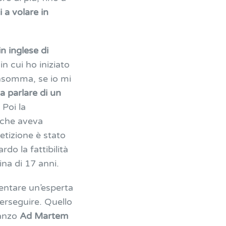
 a volare in
n inglese di
in cui ho iniziato
Insomma, se io mi
 a parlare di un
 Poi la
 che aveva
tizione è stato
do la fattibilità
na di 17 anni.
entare un’esperta
erseguire. Quello
manzo
Ad Martem