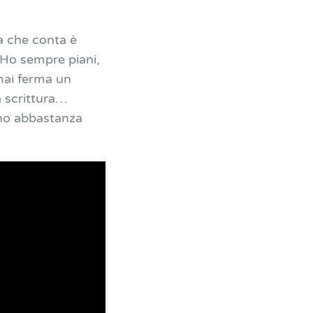
sa che conta è
 Ho sempre piani,
ai ferma un
 scrittura…
ono abbastanza