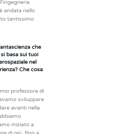
l’ingegneria
è andata nello
ato tantissimo
 fantascienza che
 si basa sui tuoi
erospaziale nel
erienza? Che cosa
 mio professore di
olevamo sviluppare
are avanti nella
 abbiamo
amo iniziato a
re di più, fino a