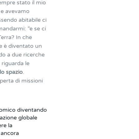
empre stato il mio
ome avevamo
sendo abitabile ci
mandarmi: “e se ci
Terra? In che
e è diventato un
do a due ricerche
 riguarda le
llo spazio
.
perta di missioni
nomico diventando
iazione globale
re la
è ancora