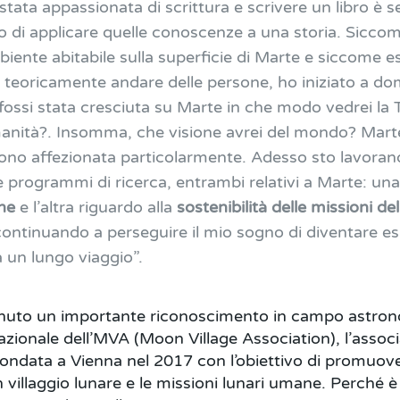
tata appassionata di scrittura e scrivere un libro è s
o di applicare quelle conoscenze a una storia. Sicc
iente abitabile sulla superficie di Marte e siccome es
teoricamente andare delle persone, ho iniziato a do
se fossi stata cresciuta su Marte in che modo vedrei la 
anità?. Insomma, che visione avrei del mondo? Mart
sono affezionata particolarmente. Adesso sto lavoran
e programmi di ricerca, entrambi relativi a Marte: una
che
e l’altra riguardo alla
sostenibilità delle missioni de
ontinuando a perseguire il mio sogno di diventare es
 un lungo viaggio”.
enuto un importante riconoscimento in campo astro
azionale dell’MVA (Moon Village Association), l’assoc
ondata a Vienna nel 2017 con l’obiettivo di promuove
n villaggio lunare e le missioni lunari umane. Perché 