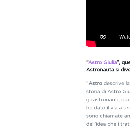
“
Astro Giulia
”, qu
Astronauta si div
“
Astro
descrive la
storia di Astro G
gli astronauti, qu
ho dato il via a u
sono chiamate an
dell’idea che i tr