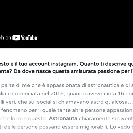
esto è il tuo account instagram. Quanto ti descrive q
enta? Da dove nasce questa smisurata passione per 
 parte di me che è appassionata di astronautica e di
iulia è cominciata nel 2016, quando avevo circa 16 ann
elli veri, che sui social si chiamavano astro qualcos
n fenomeno per il quale tante altre persone appassiona
che loro in questo.
Astronauta
chiaramente si divent
atti delle persone possano essere migliorabili. Lo ved