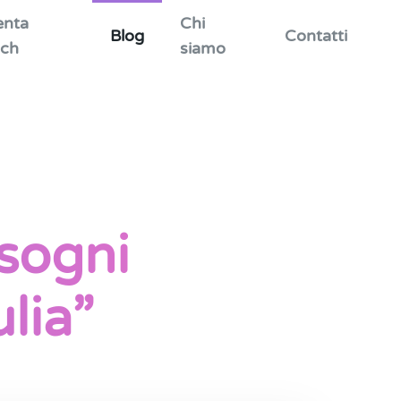
enta
Chi
Blog
Contatti
ch
siamo
 sogni
lia”