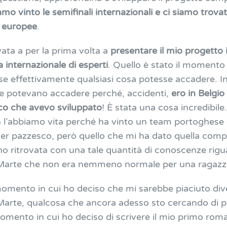
mo vinto le semifinali internazionali e ci siamo trovati
li europee
.
ata a per la prima volta a
presentare il mio progetto i
a internazionale di esperti
. Quello è stato il momento 
se effettivamente qualsiasi cosa potesse accadere. 
e potevano accadere perché, accidenti,
ero in Belgio
ico che avevo sviluppato
! È stata una cosa incredibile.
 l’abbiamo vita perché ha vinto un team portoghese
er pazzesco, però quello che mi ha dato quella compe
o ritrovata con una tale quantità di conoscenze riguar
 Marte che non era nemmeno normale per una ragazzi
 momento in cui ho deciso che mi sarebbe piaciuto div
 Marte, qualcosa che ancora adesso sto cercando di p
momento in cui ho deciso di scrivere il mio primo ro