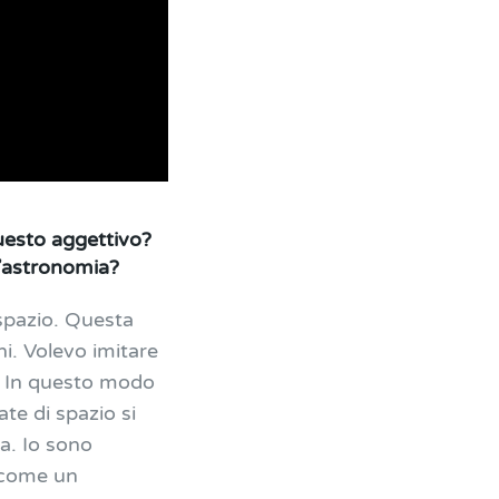
uesto aggettivo?
l’astronomia?
 spazio. Questa
i. Volevo imitare
a… In questo modo
te di spazio si
a. Io sono
o come un