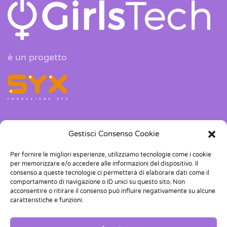
è un progetto
Gestisci Consenso Cookie
Corso Dante 118, 10126, Torino
Per fornire le migliori esperienze, utilizziamo tecnologie come i cookie
info@girlstech.it
per memorizzare e/o accedere alle informazioni del dispositivo. Il
consenso a queste tecnologie ci permetterà di elaborare dati come il
+39 011 04 38 419
comportamento di navigazione o ID unici su questo sito. Non
acconsentire o ritirare il consenso può influire negativamente su alcune
caratteristiche e funzioni.
P.IVA 11897790017
C.F.97832020016