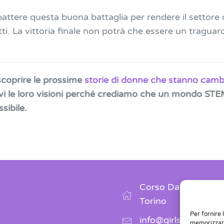
ttere questa buona battaglia per rendere il settore 
utti. La vittoria finale non potrà che essere un traguar
scoprire le prossime
storie di donne che stanno cam
i le loro visioni perché crediamo che un mondo STEM
sibile.
Corso Dante 118, 
Torino
Per fornire 
info@girlstech.it
memorizzare