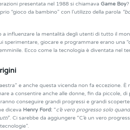
erazioni presentata nel 1988 si chiamava
Game Boy
?
prio “gioco da bambino” con l’utilizzo della parola
“b
o a influenzare la mentalità degli utenti di tutto il mon
 cui sperimentare, giocare e programmare erano una 
 femminile. Ecco come la tecnologia è diventata nel 
rigini
estra” e anche questa vicenda non fa eccezione. È n
are a consentire anche alle donne, fin da piccole, di 
otranno conseguire grandi progressi e grandi scoperte
ome diceva
Henry Ford:
“
c’è vero progresso solo quand
utti
”. Ci sarebbe da aggiungere “C’è un vero progresso
 tecnologie”.