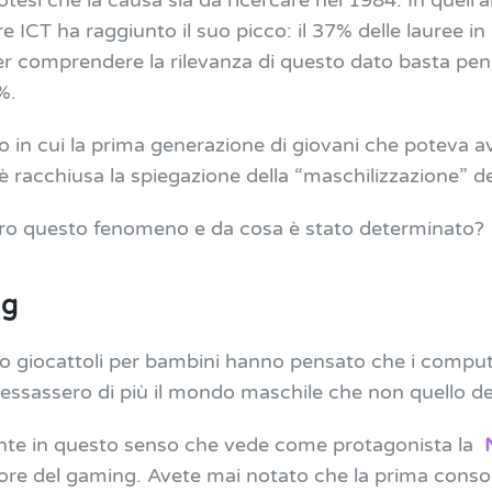
tesi che la causa sia da ricercare nel 1984. In quell’an
 ICT ha raggiunto il suo picco: il 37% delle lauree in
Per comprendere la rilevanza di questo dato basta pe
1%.
o in cui la prima generazione di giovani che poteva a
 è racchiusa la spiegazione della “maschilizzazione” d
ero questo fenomeno e da cosa è stato determinato?
ng
o giocattoli per bambini hanno pensato che i compute
teressassero di più il mondo maschile che non quello d
sante in questo senso che vede come protagonista la
ore del gaming. Avete mai notato che la prima consol