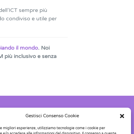
dell’ICT sempre più
do condiviso e utile per
biando il mondo
. Noi
 più inclusivo e senza
10126,
P.IVA 11897790017
Gestisci Consenso Cookie
C.F.97832020016
le migliori esperienze, utilizziamo tecnologie come i cookie per
 e/o accedere alle informazioni del dispositivo. Il consenso a queste