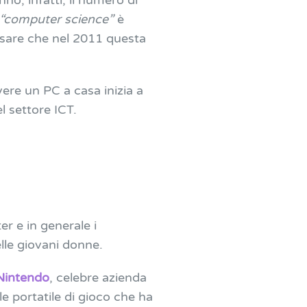
no, infatti, il numero di
“computer science”
è
nsare che nel 2011 questa
vere un PC a casa inizia a
el settore ICT.
r e in generale i
elle giovani donne.
Nintendo
, celebre azienda
e portatile di gioco che ha