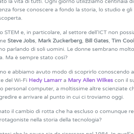
o la vita di tutti. Ogni giorno utilizziamo centinaia di 
za forse conoscere a fondo la storia, lo studio e gli
 scoperta.
STEM e, in particolare, al settore dell’ICT non poss
ome
Steve Jobs
,
Mark Zuckerberg
,
Bill Gates
,
Tim Coo
mo parlando di soli uomini. Le donne sembrano molto 
ia. Ma è sempre stato così?
 no e abbiamo avuto modo di scoprirlo conoscendo a
ce del Wi-Fi
Hedy Lamarr
a
Mary Allen Wilkes
con il s
mo personal computer, a moltissime altre scienziate c
edire e arrivare al punto in cui ci troviamo oggi.
ato il cambio di rotta che ha escluso o comunque reso
otagoniste nella storia della tecnologia?