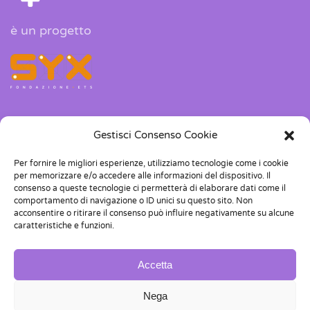
è un progetto
Gestisci Consenso Cookie
Corso Dante 118, 10126, Torino
Per fornire le migliori esperienze, utilizziamo tecnologie come i cookie
info@girlstech.it
per memorizzare e/o accedere alle informazioni del dispositivo. Il
consenso a queste tecnologie ci permetterà di elaborare dati come il
+39 011 04 38 419
comportamento di navigazione o ID unici su questo sito. Non
acconsentire o ritirare il consenso può influire negativamente su alcune
caratteristiche e funzioni.
P.IVA 11897790017
C.F.97832020016
Accetta
Nega