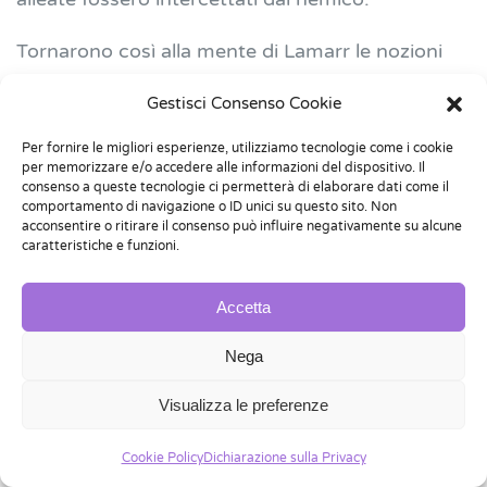
Tornarono così alla mente di Lamarr le nozioni
apprese durante gli studi di ingegneria, e la
Gestisci Consenso Cookie
passione per la scienza e per il progresso
tecnologico ricominciarono a occupare un posto
Per fornire le migliori esperienze, utilizziamo tecnologie come i cookie
per memorizzare e/o accedere alle informazioni del dispositivo. Il
centrale nella sua vita. Lamarr iniziò a escogitare
consenso a queste tecnologie ci permetterà di elaborare dati come il
un modo per distribuire il segnale di guida dei
comportamento di navigazione o ID unici su questo sito. Non
acconsentire o ritirare il consenso può influire negativamente su alcune
siluri su più frequenze per proteggere gli ordigni
caratteristiche e funzioni.
dalle interferenze generate dal nemico, Un’idea
apparentemente “semplice” ma estremamente
Accetta
geniale.
Nega
L’invenzione del Wi-Fi
Visualizza le preferenze
Grazie all’incontro fortuito con
George Antheil
,
Cookie Policy
Dichiarazione sulla Privacy
compositore francese che da tempo studiava il