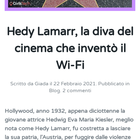
Hedy Lamarr, la diva del
cinema che inventò il
Wi-Fi
Scritto da
Giada
il
22 Febbraio 2021
. Pubblicato in
su
Blog
.
2 commenti
Hedy
Lamarr,
Hollywood, anno 1932, appena diciottenne la
la
diva
giovane attrice Hedwig Eva Maria Kiesler, meglio
del
nota come Hedy Lamarr, fu costretta a lasciare
cinema
la sua patria, l’Austria, per fuggire dalle violenze
che