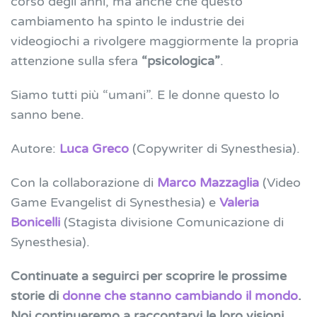
corso degli anni, ma anche che questo
cambiamento ha spinto le industrie dei
videogiochi a rivolgere maggiormente la propria
attenzione sulla sfera
“psicologica”
.
Siamo tutti più “umani”. E le donne questo lo
sanno bene.
Autore:
Luca Greco
(Copywriter di Synesthesia).
Con la collaborazione di
Marco Mazzaglia
(Video
Game Evangelist di Synesthesia) e
Valeria
Bonicelli
(Stagista divisione Comunicazione di
Synesthesia).
Continuate a seguirci per scoprire le prossime
storie di
donne che stanno cambiando il mondo
.
Noi continueremo a raccontarvi le loro visioni