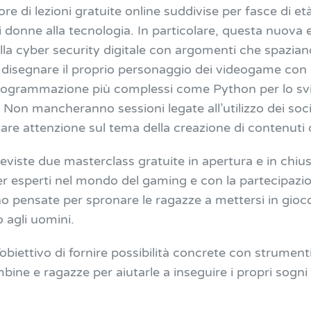
re di lezioni gratuite online suddivise per fasce di età
 donne alla tecnologia. In particolare, questa nuova e
a cyber security digitale con argomenti che spaziano 
 disegnare il proprio personaggio dei videogame con la
di programmazione più complessi come Python per lo sv
Non mancheranno sessioni legate all’utilizzo dei socia
are attenzione sul tema della creazione di contenuti di
eviste due masterclass gratuite in apertura e in chius
er esperti nel mondo del gaming e con la partecipaz
no pensate per spronare le ragazze a mettersi in gi
 agli uomini.
biettivo di fornire possibilità concrete con strumenti
ine e ragazze per aiutarle a inseguire i propri sogni