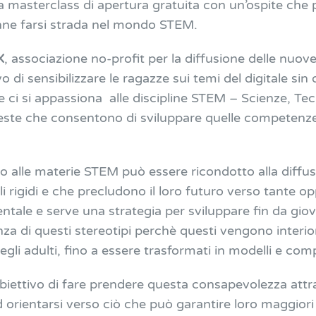
na masterclass di apertura gratuita con un’ospite che 
onne farsi strada nel mondo STEM.
X
, associazione no-profit per la diffusione delle nuov
o di sensibilizzare le ragazze sui temi del digitale sin
e ci si appassiona alle discipline STEM – Scienze, Tec
te che consentono di sviluppare quelle competenze 
so alle materie STEM può essere ricondotto alla diffu
i rigidi e che precludono il loro futuro verso tante o
tale e serve una strategia per sviluppare fin da giov
za di questi stereotipi perchè questi vengono interiori
gli adulti, fino a essere trasformati in modelli e com
obiettivo di fare prendere questa consapevolezza att
d orientarsi verso ciò che può garantire loro maggiori